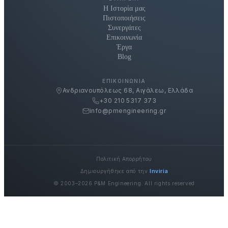
Η Ιστορία μας
Πιστοποιήσεις
Συνεργάτες
Επικοινωνία
Έργα
Blog
ΕΠΙΚΟΙΝΩΝΊΑ
Ανδριανουπόλεως 68, Αιγάλεω, Ελλάδα
+30 210 5317 373
info@pmengineering.gr
Πολιτική Απορρήτου
Δημιουργήθηκε από την
Inviria
© 2003–2026 P&M Engineering. All rights reserved