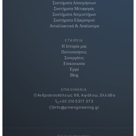
Συστήματα Αποσμήσεων
Συστήματα Μεταφοράς
Συστήματα Ανεμιστήρων
Συστήματα Εξαερισμού
Ανταλλακτικά & Αναλώσιμα
ΕΤΑΙΡΕΊΑ
Η Ιστορία μας
Πιστοποιήσεις
Συνεργάτες
Επικοινωνία
Έργα
Blog
ΕΠΙΚΟΙΝΩΝΊΑ
Ανδριανουπόλεως 68, Αιγάλεω, Ελλάδα
+30 210 5317 373
info@pmengineering.gr
Πολιτική Απορρήτου