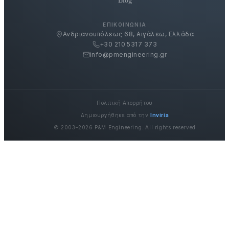
Blog
ΕΠΙΚΟΙΝΩΝΊΑ
Ανδριανουπόλεως 68, Αιγάλεω, Ελλάδα
+30 210 5317 373
info@pmengineering.gr
Πολιτική Απορρήτου
Δημιουργήθηκε από την
Inviria
© 2003–2026 P&M Engineering. All rights reserved