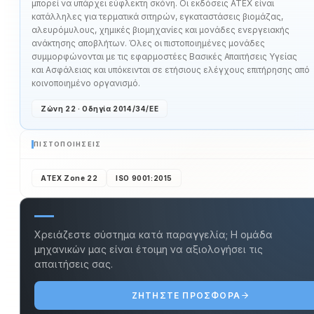
μπορεί να υπάρχει εύφλεκτη σκόνη. Οι εκδόσεις ATEX είναι
κατάλληλες για τερματικά σιτηρών, εγκαταστάσεις βιομάζας,
αλευρόμυλους, χημικές βιομηχανίες και μονάδες ενεργειακής
ανάκτησης αποβλήτων. Όλες οι πιστοποιημένες μονάδες
συμμορφώνονται με τις εφαρμοστέες Βασικές Απαιτήσεις Υγείας
και Ασφάλειας και υπόκεινται σε ετήσιους ελέγχους επιτήρησης από
κοινοποιημένο οργανισμό.
Ζώνη 22 · Οδηγία 2014/34/ΕΕ
ΠΙΣΤΟΠΟΙΉΣΕΙΣ
ATEX Zone 22
ISO 9001:2015
Χρειάζεστε σύστημα κατά παραγγελία; Η ομάδα
μηχανικών μας είναι έτοιμη να αξιολογήσει τις
απαιτήσεις σας.
ΖΗΤΉΣΤΕ ΠΡΟΣΦΟΡΆ